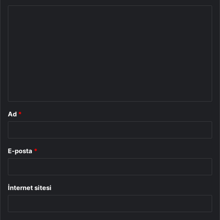
Y
o
r
u
m
*
Ad
*
E-posta
*
İnternet sitesi