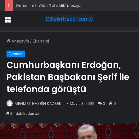
Gürsel Tekin’den ‘tutarlılık’ mesajı… Tarihi meselelerde pusula net olmalı
Menü
Anasayfa
/
Ekonomi
Ekonomi
Cumhurbaşkanı Erdoğan,
Pakistan Başbakanı Şerif ile
telefonda görüştü
MEHMET HAZBİN KAZBEK
Mayıs 8, 2026
0
0
Bir dakikadan az