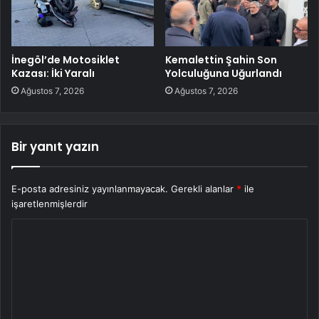
İnegöl’de Motosiklet
Kemalettin Şahin Son
Kazası: İki Yaralı
Yolculuğuna Uğurlandı
Ağustos 7, 2026
Ağustos 7, 2026
Bir yanıt yazın
E-posta adresiniz yayınlanmayacak.
Gerekli alanlar
*
ile
işaretlenmişlerdir
Y
o
r
u
m