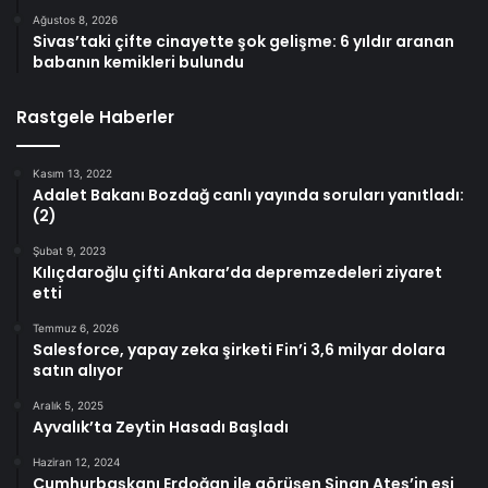
Ağustos 8, 2026
Sivas’taki çifte cinayette şok gelişme: 6 yıldır aranan
babanın kemikleri bulundu
Rastgele Haberler
Kasım 13, 2022
Adalet Bakanı Bozdağ canlı yayında soruları yanıtladı:
(2)
Şubat 9, 2023
Kılıçdaroğlu çifti Ankara’da depremzedeleri ziyaret
etti
Temmuz 6, 2026
Salesforce, yapay zeka şirketi Fin’i 3,6 milyar dolara
satın alıyor
Aralık 5, 2025
Ayvalık’ta Zeytin Hasadı Başladı
Haziran 12, 2024
Cumhurbaşkanı Erdoğan ile görüşen Sinan Ateş’in eşi