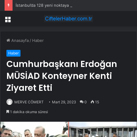
İstanbul’da 128 yeni noktaya daha EDS geliyor
Menü
Anasayfa
/
Haber
Haber
Cumhurbaşkanı Erdoğan
MÜSİAD Konteyner Kenti
Ziyaret Etti
MERVE CÖMERT
Mart 29, 2023
0
15
1 dakika okuma süresi