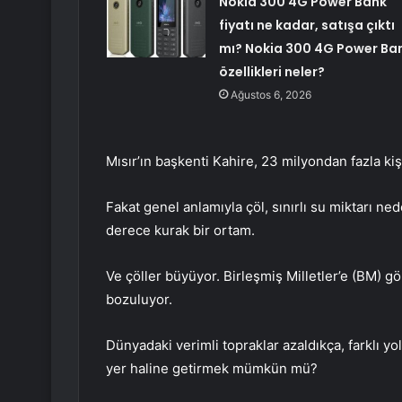
Nokia 300 4G Power Bank
fiyatı ne kadar, satışa çıktı
mı? Nokia 300 4G Power Ba
özellikleri neler?
Ağustos 6, 2026
Mısır’ın başkenti Kahire, 23 milyondan fazla ki
Fakat genel anlamıyla çöl, sınırlı su miktarı n
derece kurak bir ortam.
Ve çöller büyüyor. Birleşmiş Milletler’e (BM) gö
bozuluyor.
Dünyadaki verimli topraklar azaldıkça, farklı yol
yer haline getirmek mümkün mü?