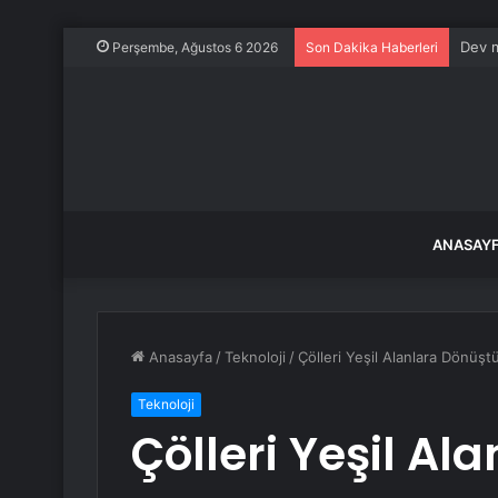
Dev m
Perşembe, Ağustos 6 2026
Son Dakika Haberleri
ANASAY
Anasayfa
/
Teknoloji
/
Çölleri Yeşil Alanlara Dönü
Teknoloji
Çölleri Yeşil Al