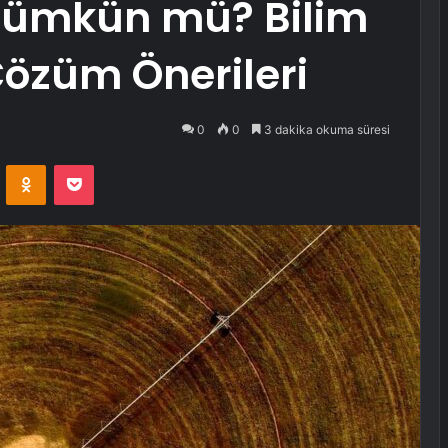
ümkün mü? Bilim
özüm Önerileri
0
0
3 dakika okuma süresi
VKontakte
Odnoklassniki
Pocket