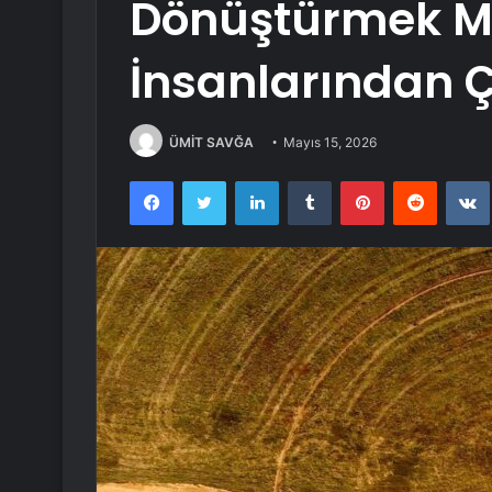
Dönüştürmek M
İnsanlarından Ç
ÜMİT SAVĞA
Mayıs 15, 2026
Facebook
Twitter
LinkedIn
Tumblr
Pinterest
Reddit