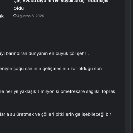
Çin, Avustralya’nın En Büyük Araç Tedarikçisi
Oldu
nk
Ağustos 6, 2026
şiyi barındıran dünyanın en büyük çöl şehri.
edeniyle çoğu canlının gelişmesinin zor olduğu son
re her yıl yaklaşık 1 milyon kilometrekare sağlıklı toprak
larla su üretmek ve çölleri bitkilerin gelişebileceği bir