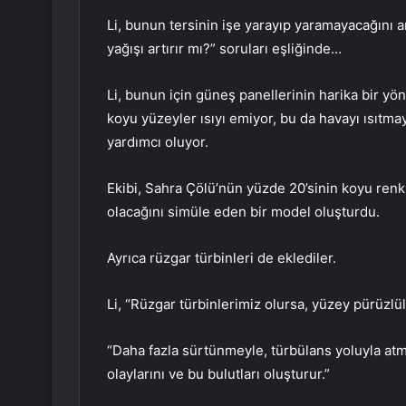
Li, bunun tersinin işe yarayıp yaramayacağını a
yağışı artırır mı?” soruları eşliğinde…
Li, bunun için güneş panellerinin harika bir y
koyu yüzeyler ısıyı emiyor, bu da havayı ısıtm
yardımcı oluyor.
Ekibi, Sahra Çölü’nün yüzde 20’sinin koyu ren
olacağını simüle eden bir model oluşturdu.
Ayrıca rüzgar türbinleri de eklediler.
Li, “Rüzgar türbinlerimiz olursa, yüzey pürüzlül
“Daha fazla sürtünmeyle, türbülans yoluyla atmo
olaylarını ve bu bulutları oluşturur.”