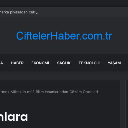
arka piyasadan çekildi! Telefon pazarında taşlar yerinden oynadı
FA
HABER
EKONOMI
SAĞLIK
TEKNOLOJI
YAŞAM
ştürmek Mümkün mü? Bilim İnsanlarından Çözüm Önerileri
anlara