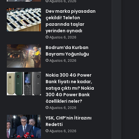
Ağustos 6, 2026
Dev marka piyasadan
çekildi! Telefon
pazarında taşlar
yerinden oynadı
Ağustos 6, 2026
Bodrum’da Kurban
Bayramı Yoğunluğu
Ağustos 6, 2026
Nokia 300 4G Power
Bank fiyatı ne kadar,
satışa çıktı mı? Nokia
300 4G Power Bank
özellikleri neler?
Ağustos 6, 2026
YSK, CHP’nin İtirazını
Redetti
Ağustos 6, 2026