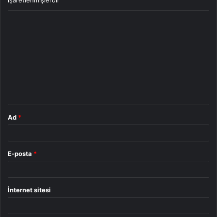
Y
o
r
u
m
*
Ad
*
E-posta
*
İnternet sitesi