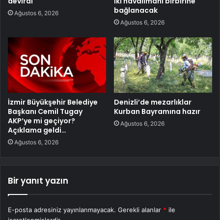
devirdi
İki havalimanı birbirine
bağlanacak
Ağustos 6, 2026
Ağustos 6, 2026
İzmir Büyükşehir Belediye
Denizli’de mezarlıklar
Başkanı Cemil Tugay
Kurban Bayramına hazır
AKP’ye mi geçiyor?
Ağustos 6, 2026
Açıklama geldi…
Ağustos 6, 2026
Bir yanıt yazın
E-posta adresiniz yayınlanmayacak.
Gerekli alanlar
*
ile
işaretlenmişlerdir