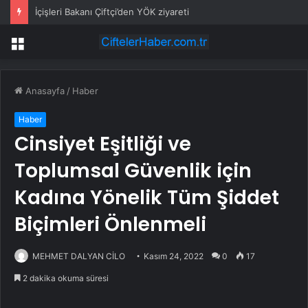
İçişleri Bakanı Çiftçi’den YÖK ziyareti
Menü
Anasayfa
/
Haber
Haber
Cinsiyet Eşitliği ve
Toplumsal Güvenlik için
Kadına Yönelik Tüm Şiddet
Biçimleri Önlenmeli
MEHMET DALYAN CİLO
Kasım 24, 2022
0
17
2 dakika okuma süresi