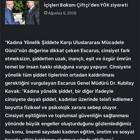
İçişleri Bakanı Çiftçi’den YÖK ziyareti
Ağustos 6, 2026
“Kadına Yönelik Şiddete Karşı Uluslararası Mücadele
Günü”nün değerine dikkat çeken Escarus, cinsiyet fark
etmeksizin, şiddetten uzak, inançlı, eşit ve özgür ömrün
temel bir insan hakkı olduğuna vurgu yapıyor. Cinsiyete
yönelik tüm şiddet tiplerinin ortadan kaldırılması
gerektiğini vurgulayan Escarus Genel Müdürü Dr. Kubilay
Kavak: “Kadına yönelik şiddet, bir diğer ifadeyle
cinsiyete dayalı şiddet, kadınlar üzerinde telafi edilemez
boyutta fiziksel ve psikolojik zarara sebep oluyor.
Cinsiyet eşitliğinin ve toplumsal güvenliğin sağlanması
yönünde büyük engeller oluşturduğunu gözlemlediğimiz
bu konu, önemli sayıdaki kadının eğitim, üretim ve sosyal
hayata etkin katılımını olumsuz yönde etkiliyor.”