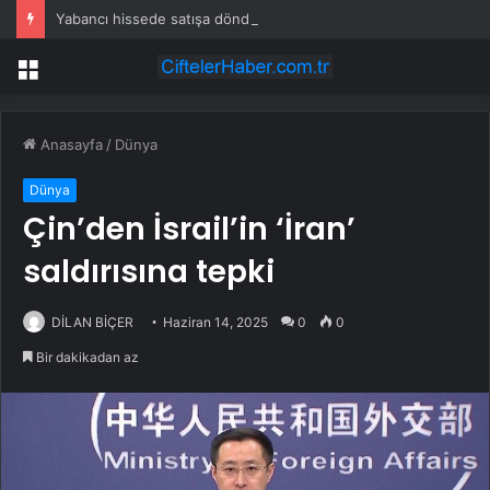
Yabancı hissede satışa döndü
Menü
Anasayfa
/
Dünya
Dünya
Çin’den İsrail’in ‘İran’
saldırısına tepki
DİLAN BİÇER
Haziran 14, 2025
0
0
Bir dakikadan az