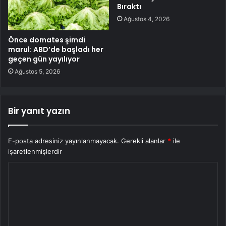
Bıraktı
Ağustos 4, 2026
Önce domates şimdi
marul: ABD’de başladı her
geçen gün yayılıyor
Ağustos 5, 2026
Bir yanıt yazın
E-posta adresiniz yayınlanmayacak.
Gerekli alanlar
*
ile
işaretlenmişlerdir
Y
o
r
u