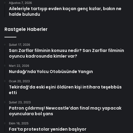
Ağustos 7, 2026
Aileleriyle tartışıp evden kaçan genç kızlar, bakın ne
halde bulundu
Rastgele Haberler
Şubat 17, 2026
Sarı Zarflar filminin konusu nedir? Sarı Zarflar filminin
oyuncu kadrosunda kimler var?
Mart 22, 2026
Nurdağı’nda Yolcu Otobüsünde Yangın
Ocak 20, 2023
Tekirdağ’da eski eşini öldüren kişi intihara teşebbüs
etti
Şubat 23, 2023
Patron çıldırmış! Newcastle’dan final maçı yapacak
oyunculara bol şans
Ekim 16, 2025
Fas’ta protestolar yeniden başlıyor