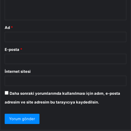
m
*
Ad
*
E-posta
*
İnternet sitesi
Daha sonraki yorumlarımda kullanılması için adım, e-posta
adresim ve site adresim bu tarayıcıya kaydedilsin.