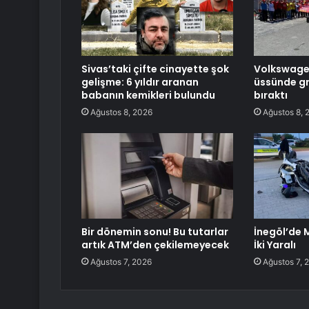
Sivas’taki çifte cinayette şok
Volkswagen’
gelişme: 6 yıldır aranan
üssünde gre
babanın kemikleri bulundu
bıraktı
Ağustos 8, 2026
Ağustos 8, 
Bir dönemin sonu! Bu tutarlar
İnegöl’de 
artık ATM’den çekilemeyecek
İki Yaralı
Ağustos 7, 2026
Ağustos 7, 