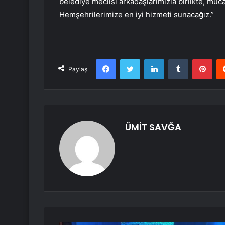
belediye meclisi arkadaşlarımızla birlikte, müc
Hemşehrilerimize en iyi hizmeti sunacağız.”
Facebook
Twitter
LinkedIn
Tumblr
Pint
Paylaş
ÜMİT SAVĞA