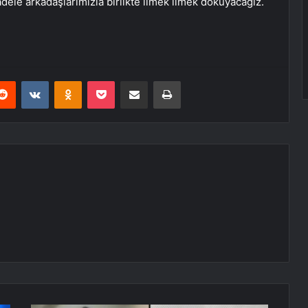
adele arkadaşlarımızla birlikte ilmek ilmek dokuyacağız.
erest
Reddit
VKontakte
Odnoklassniki
Pocket
E-Posta ile paylaş
Yazdır