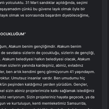
nlı yolculuktu. 31 Mart sandıklar açıldığında, seçimi
 yaşayamadım çünkü bu güvene layık olmak öyle bir
layık olmak ve sonrasında başardım diyebileceğime,
 ÇOCUKLUĞUM”
um, Atakum benim gençliğimdir. Atakum benim
 sevdalısı sizlerin de çocukluğu, sizlerin de gençliği,
tu. Atakum belediyesi halkın belediyesi olacak, Atakum
man sizlerin yanında kardeşiniz, abiniz, evladınız
er, ben artık kendimi genç görmüyorum 41 yaşındayım.
oktur. Umutsuz insanlar vardır. Ben umudumu hiç
k’ün peşinden kaldığımız yerden yürüdüm. Gençler,
 sizin abiniz projelerimizle katkı sağlamak istediğiniz
öz veriyorum. Sizin projeleriniz hayata geçecek, ya da
uşun ve kurtuluşun, kenti memleketimiz Samsun’da,