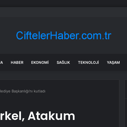
bul’da 128 yeni noktaya daha EDS geliyor
FA
HABER
EKONOMI
SAĞLIK
TEKNOLOJI
YAŞAM
ediye Başkanlığı’nı kutladı
ürkel, Atakum