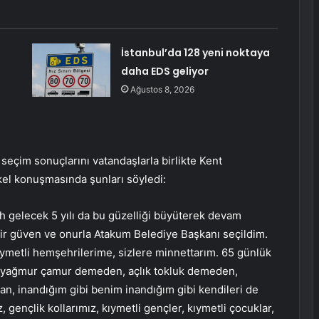
İstanbul’da 128 yeni noktaya
daha EDS geliyor
ı
Ağustos 8, 2026
seçim sonuçlarını vatandaşlarla birlikte Kent
kel konuşmasında şunları söyledi:
ah gelecek 5 yılı da bu güzelliği büyüterek devam
bir güven ve onurla Atakum Belediye Başkanı seçildim.
ıymetli hemşehrilerime, sizlere minnettarım. 65 günlük
yağmur çamur demeden, açlık tokluk demeden,
n, inandığım gibi benim inandığım gibi kendileri de
, gençlik kollarımız, kıymetli gençler, kıymetli çocuklar,