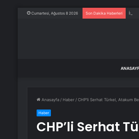
İstan
Cumartesi, Ağustos 8 2026
Son Dakika Haberleri
ANASAY
Anasayfa
/
Haber
/
CHP’li Serhat Türkel, Atakum Bel
Haber
CHP’li Serhat T