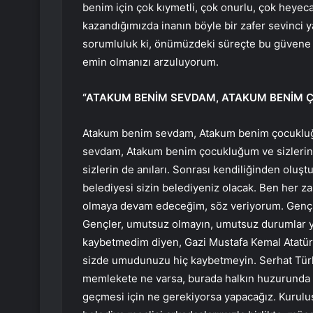
benim için çok kıymetli, çok onurlu, çok heyeca
kazandığımızda inanın böyle bir zafer sevinci
sorumluluk ki, önümüzdeki süreçte bu güvene 
emin olmanızı arzuluyorum.
“ATAKUM BENİM SEVDAM, ATAKUM BENİM
Atakum benim sevdam, Atakum benim çocukluğ
sevdam, Atakum benim çocukluğum ve sizlerin de
sizlerin de anıları. Sonrası kendiliğinden oluş
belediyesi sizin belediyeniz olacak. Ben her za
olmaya devam edeceğim, söz veriyorum. Gençl
Gençler, umutsuz olmayın, umutsuz durumlar y
kaybetmedim diyen, Gazi Mustafa Kemal Atatür
sizde umudunuzu hiç kaybetmeyin. Serhat Türkel
memlekete ne varsa, burada halkın huzurunda s
geçmesi için ne gerekiyorsa yapacağız. Kurul