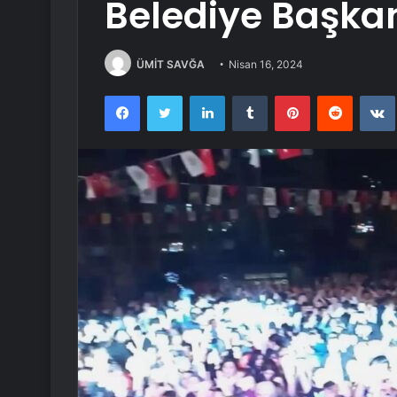
Belediye Başkanl
ÜMİT SAVĞA
Nisan 16, 2024
Facebook
Twitter
LinkedIn
Tumblr
Pinterest
Reddit