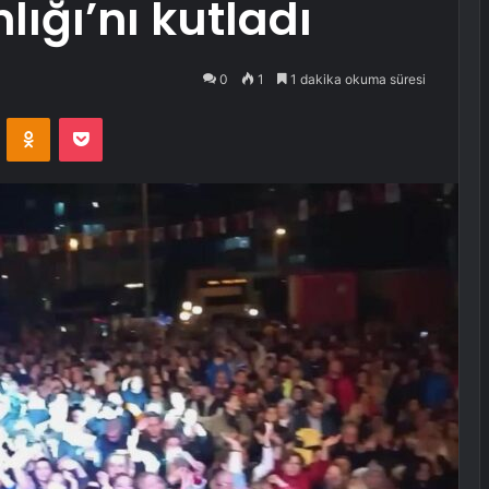
ığı’nı kutladı
0
1
1 dakika okuma süresi
VKontakte
Odnoklassniki
Pocket