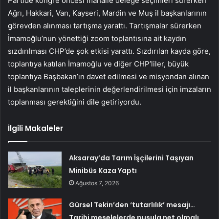
Partide kongre öncesi mahalle delege seçimleri sürerken
Ağrı, Hakkari, Van, Kayseri, Mardin ve Muş il başkanlarının
görevden alınması tartışma yarattı. Tartışmalar sürerken
İmamoğlu’nun yönettiği zoom toplantısına ait kaydın
sızdırılması CHP’de şok etkisi yarattı. Sızdırılan kayda göre,
toplantıya katılan İmamoğlu ve diğer CHP’liler, büyük
toplantıya Başbakan’ın davet edilmesi ve misyondan alınan
il başkanlarının taleplerinin değerlendirilmesi için imzaların
toplanması gerektiğini dile getiriyordu.
İlgili Makaleler
Aksaray’da Tarım İşçilerini Taşıyan
Minibüs Kaza Yaptı
Ağustos 7, 2026
Gürsel Tekin’den ‘tutarlılık’ mesajı…
Tarihi meselelerde pusula net olmalı