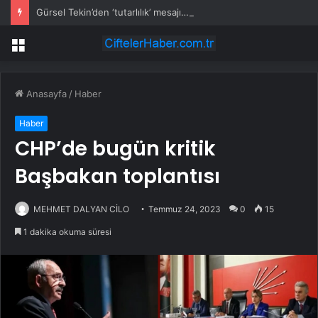
Gürsel Tekin’den ‘tutarlılık’ mesajı… Tarihi meselelerde pusula net olmalı
Menü
Anasayfa
/
Haber
Haber
CHP’de bugün kritik
Başbakan toplantısı
MEHMET DALYAN CİLO
Temmuz 24, 2023
0
15
1 dakika okuma süresi