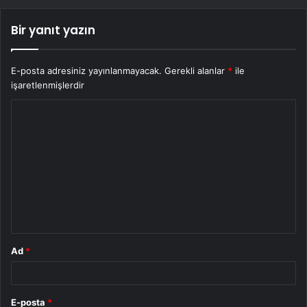
Bir yanıt yazın
E-posta adresiniz yayınlanmayacak.
Gerekli alanlar
*
ile
işaretlenmişlerdir
Y
o
r
u
m
*
Ad
*
E-posta
*