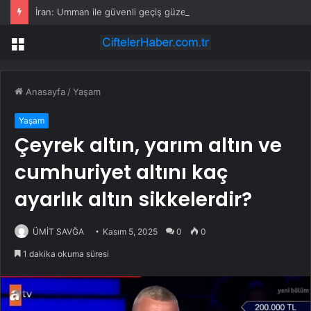
İran: Umman ile güvenli geçiş güzergâhında anlaştık
Menü
Anasayfa
/
Yaşam
Yaşam
Çeyrek altın, yarım altın ve
cumhuriyet altını kaç
ayarlık altın sikkelerdir?
ÜMİT SAVĞA
Kasım 5, 2025
0
0
1 dakika okuma süresi