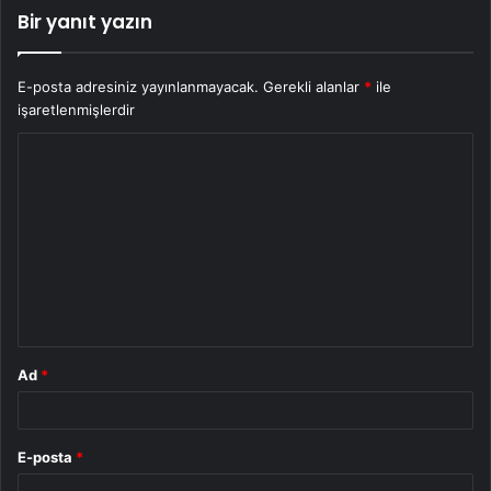
Bir yanıt yazın
E-posta adresiniz yayınlanmayacak.
Gerekli alanlar
*
ile
işaretlenmişlerdir
Y
o
r
u
m
*
Ad
*
E-posta
*