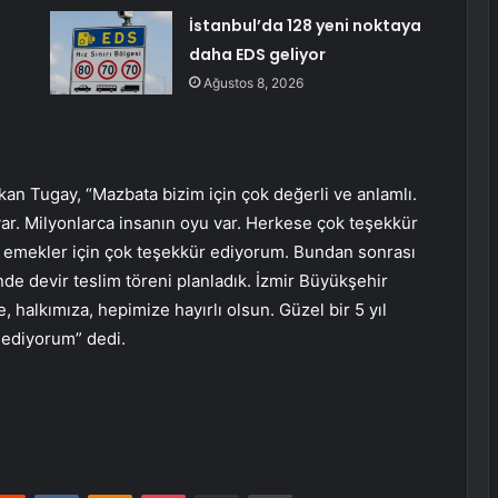
İstanbul’da 128 yeni noktaya
daha EDS geliyor
ı
Ağustos 8, 2026
an Tugay, “Mazbata bizim için çok değerli ve anlamlı.
ar. Milyonlarca insanın oyu var. Herkese çok teşekkür
eri emekler için çok teşekkür ediyorum. Bundan sonrası
nde devir teslim töreni planladık. İzmir Büyükşehir
 halkımıza, hepimize hayırlı olsun. Güzel bir 5 yıl
 ediyorum” dedi.
erest
Reddit
VKontakte
Odnoklassniki
Pocket
E-Posta ile paylaş
Yazdır