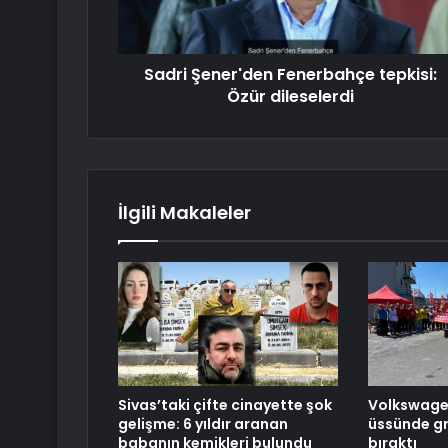
Sadri Şener'den Fenerbahçe tepkisi:
Özür dileselerdi
İlgili Makaleler
Sivas’taki çifte cinayette şok
Volkswagen’
gelişme: 6 yıldır aranan
üssünde gre
babanın kemikleri bulundu
bıraktı