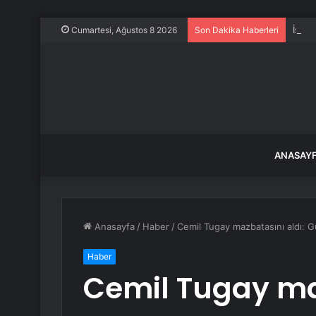
İstan
Cumartesi, Ağustos 8 2026
Son Dakika Haberleri
ANASAY
Anasayfa
/
Haber
/
Cemil Tugay mazbatasını aldı: G
Haber
Cemil Tugay ma