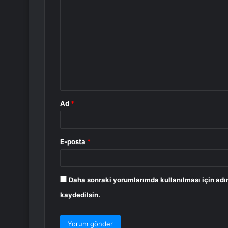
o
r
u
m
*
Ad
*
E-posta
*
Daha sonraki yorumlarımda kullanılması için adı
kaydedilsin.