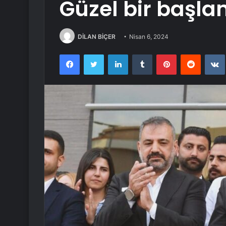
Güzel bir başla
DİLAN BİÇER
Nisan 6, 2024
Facebook
Twitter
LinkedIn
Tumblr
Pinterest
Reddit