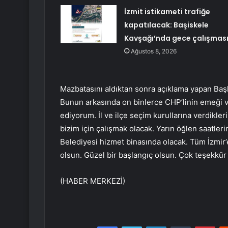
İzmit istikameti trafiğe
kapatılacak: Başiskele
Kavşağı’nda gece çalışmas
Ağustos 8, 2026
Mazbatasını aldıktan sonra açıklama yapan Başk
Bunun arkasında on binlerce CHP’linin emeği v
ediyorum. İl ve ilçe seçim kurullarına verdikl
bizim için çalışmak olacak. Yarın öğlen saatleri
Belediyesi hizmet binasında olacak. Tüm İzmir’e,
olsun. Güzel bir başlangıç olsun. Çok teşekkür
(HABER MERKEZİ)
Facebook
Twitter
LinkedIn
Tumblr
Pint