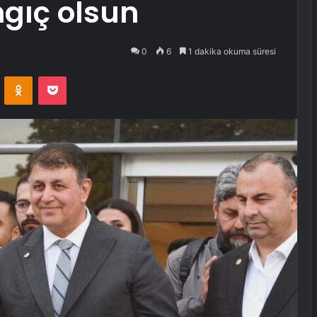
ngıç olsun
0
6
1 dakika okuma süresi
VKontakte
Odnoklassniki
Pocket