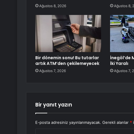
Ağustos 8, 2026
Ağustos 8, 
Bir dönemin sonu! Bu tutarlar
İnegöl’de 
artık ATM’den çekilemeyecek
İki Yaralı
Ağustos 7, 2026
Ağustos 7, 
Bir yanıt yazın
E-posta adresiniz yayınlanmayacak.
Gerekli alanlar
*
i
Y