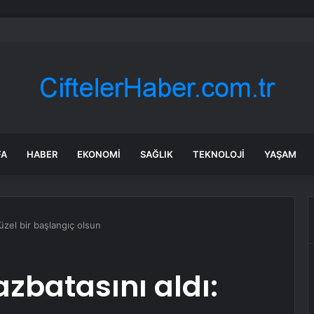
bul’da 128 yeni noktaya daha EDS geliyor
FA
HABER
EKONOMI
SAĞLIK
TEKNOLOJI
YAŞAM
üzel bir başlangıç olsun
zbatasını aldı: