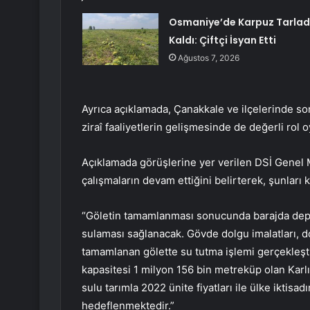
Osmaniye’de Karpuz Tarla
Kaldı: Çiftçi İsyan Etti
Ağustos 7, 2026
Ayrıca açıklamada, Çanakkale ve ilçelerinde son
ziraî faaliyetlerin gelişmesinde de değerli rol 
Açıklamada görüşlerine yer verilen DSİ Genel M
çalışmaların devam ettiğini belirterek, şunları k
“Göletin tamamlanması sonucunda barajda depol
sulaması sağlanacak. Gövde dolgu imalatları, d
tamamlanan gölette su tutma işlemi gerçekleşt
kapasitesi 1 milyon 156 bin metreküp olan Kar
sulu tarımla 2022 ünite fiyatları ile ülke iktisad
hedeflenmektedir.”