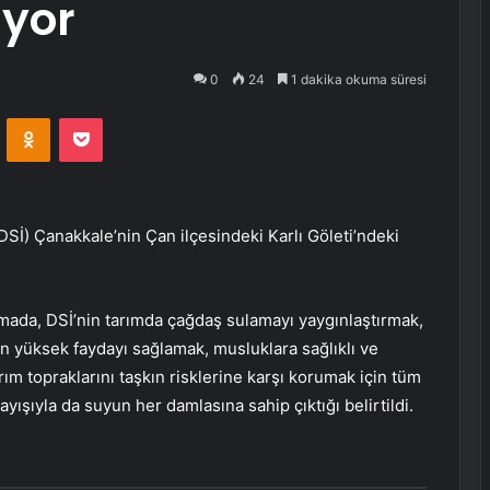
üyor
0
24
1 dakika okuma süresi
VKontakte
Odnoklassniki
Pocket
Sİ) Çanakkale’nin Çan ilçesindeki Karlı Göleti’ndeki
mada, DSİ’nin tarımda çağdaş sulamayı yaygınlaştırmak,
en yüksek faydayı sağlamak, musluklara sağlıklı ve
tarım topraklarını taşkın risklerine karşı korumak için tüm
ayışıyla da suyun her damlasına sahip çıktığı belirtildi.