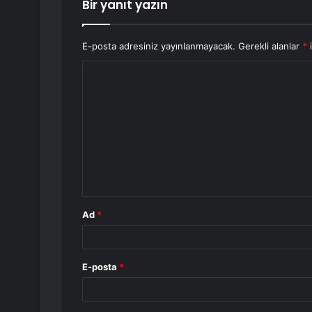
Bir yanıt yazın
E-posta adresiniz yayınlanmayacak.
Gerekli alanlar
*
i
Y
o
r
u
m
*
Ad
*
E-posta
*