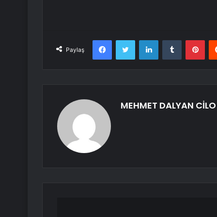
Facebook
Twitter
LinkedIn
Tumblr
Pint
Paylaş
MEHMET DALYAN CİLO