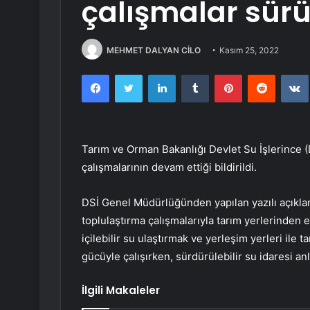
çalışmalar sür
MEHMET DALYAN CİLO
Kasım 25, 2022
Facebook
Twitter
LinkedIn
Tumblr
Pinterest
Reddit
Tarım ve Orman Bakanlığı Devlet Su İşlerince (D
çalışmalarının devam ettiği bildirildi.
DSİ Genel Müdürlüğünden yapılan yazılı açıkla
toplulaştırma çalışmalarıyla tarım yerlerinden 
içilebilir su ulaştırmak ve yerleşim yerleri ile 
gücüyle çalışırken, sürdürülebilir su idaresi anl
İlgili Makaleler