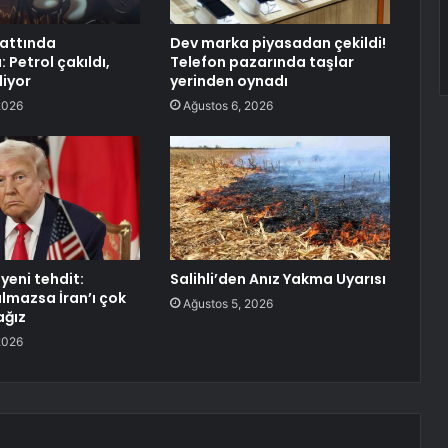
attında
Dev marka piyasadan çekildi!
Petrol çakıldı,
Telefon pazarında taşlar
liyor
yerinden oynadı
2026
Ağustos 6, 2026
yeni tehdit:
Salihli’den Anız Yakma Uyarısı
lmazsa İran’ı çok
Ağustos 5, 2026
ağız
2026