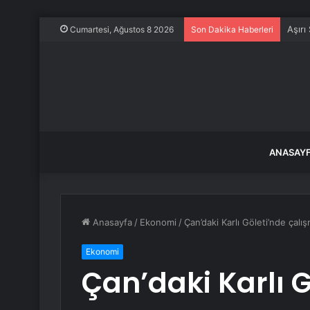
Aşırı
Cumartesi, Ağustos 8 2026
Son Dakika Haberleri
ANASAY
Anasayfa
/
Ekonomi
/
Çan’daki Karlı Göleti’nde çalı
Ekonomi
Çan’daki Karlı G