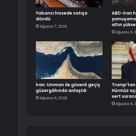
Yabancı hissede satışa
ABD-İran h
döndü
yumuşama: 
altın yükse
Ağustos 7, 2026
Ağustos 6, 
İran: Umman ile güvenli geçiş
Trump’tan 
güzergâhında anlaştık
Hürmüz açı
sert vurac
Ağustos 6, 2026
Ağustos 6, 