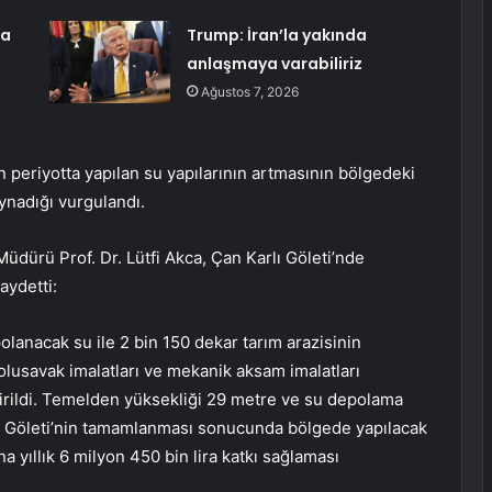
da
Trump: İran’la yakında
anlaşmaya varabiliriz
Ağustos 7, 2026
 periyotta yapılan su yapılarının artmasının bölgedeki
oynadığı vurgulandı.
üdürü Prof. Dr. Lütfi Akca, Çan Karlı Göleti’nde
aydetti:
anacak su ile 2 bin 150 dekar tarım arazisinin
olusavak imalatları ve mekanik aksam imalatları
irildi. Temelden yüksekliği 29 metre ve su depolama
lı Göleti’nin tamamlanması sonucunda bölgede yapılacak
ına yıllık 6 milyon 450 bin lira katkı sağlaması