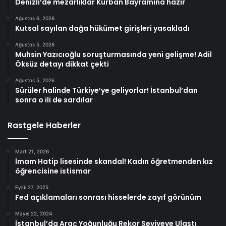
Denizli’de mezarlıklar Kurban Bayramına hazır
Ağustos 6, 2026
Kutsal sayılan dağa hükümet girişleri yasakladı
Ağustos 5, 2026
Muhsin Yazıcıoğlu soruşturmasında yeni gelişme! Adil
Öksüz detayı dikkat çekti
Ağustos 5, 2026
Sürüler halinde Türkiye’ye geliyorlar! İstanbul’dan
sonra o ili de sardılar
Rastgele Haberler
Mart 21, 2026
İmam Hatip lisesinde skandal! Kadın öğretmenden kız
öğrencisine istismar
Eylül 27, 2025
Fed açıklamaları sonrası hisselerde zayıf görünüm
Mayıs 22, 2024
İstanbul’da Araç Yoğunluğu Rekor Seviyeye Ulaştı