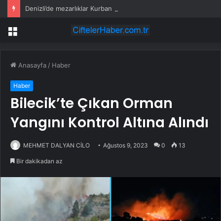
Denizli’de mezarlıklar Kurban Bayramına hazır
Menü
Anasayfa
/
Haber
Haber
Bilecik’te Çıkan Orman
Yangını Kontrol Altına Alındı
MEHMET DALYAN CİLO
Ağustos 9, 2023
0
13
Bir dakikadan az