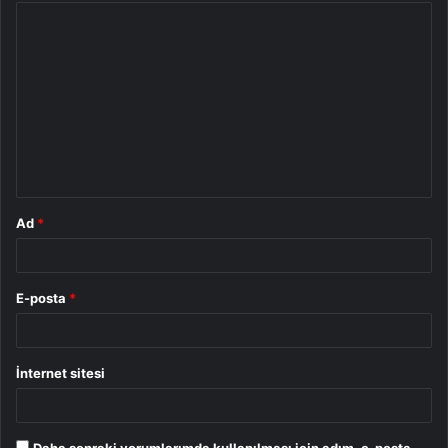
Y
o
r
u
m
*
Ad
*
E-posta
*
İnternet sitesi