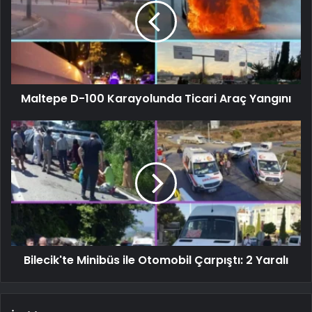
Maltepe D-100 Karayolunda Ticari Araç Yangını
Bilecik'te Minibüs ile Otomobil Çarpıştı: 2 Yaralı