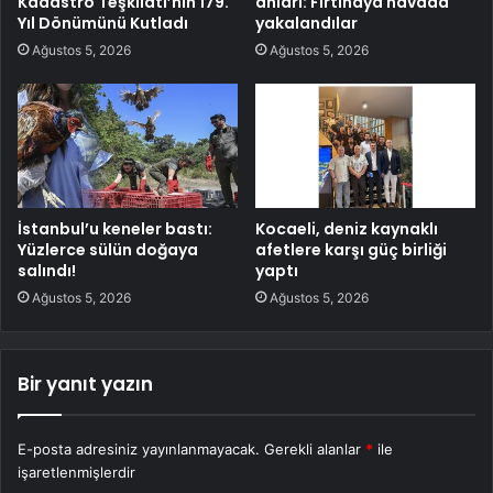
Kadastro Teşkilatı’nın 179.
anları: Fırtınaya havada
Yıl Dönümünü Kutladı
yakalandılar
Ağustos 5, 2026
Ağustos 5, 2026
İstanbul’u keneler bastı:
Kocaeli, deniz kaynaklı
Yüzlerce sülün doğaya
afetlere karşı güç birliği
salındı!
yaptı
Ağustos 5, 2026
Ağustos 5, 2026
Bir yanıt yazın
E-posta adresiniz yayınlanmayacak.
Gerekli alanlar
*
ile
işaretlenmişlerdir