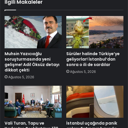
İlgili Makaleler
Muhsin Yazıcıoğlu
Sürüler halinde Türkiye’ye
soruşturmasında yeni
geliyorlar! İstanbul’dan
gelişme! Adil Öksüz detayı
sonra o ili de sardılar
dikkat çekti
Ağustos 5, 2026
Ağustos 5, 2026
Vali Turan, Tapu ve
İstanbul uçağında panik