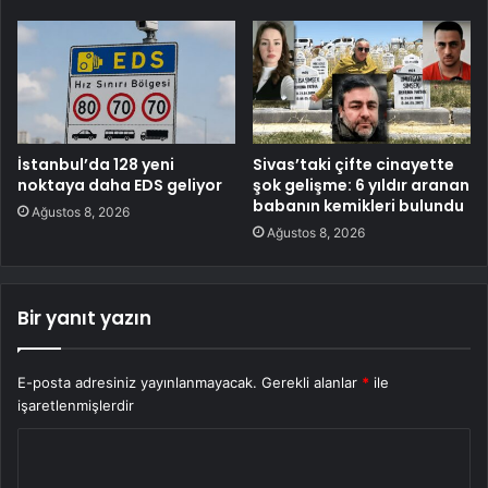
İstanbul’da 128 yeni
Sivas’taki çifte cinayette
noktaya daha EDS geliyor
şok gelişme: 6 yıldır aranan
babanın kemikleri bulundu
Ağustos 8, 2026
Ağustos 8, 2026
Bir yanıt yazın
E-posta adresiniz yayınlanmayacak.
Gerekli alanlar
*
ile
işaretlenmişlerdir
Y
o