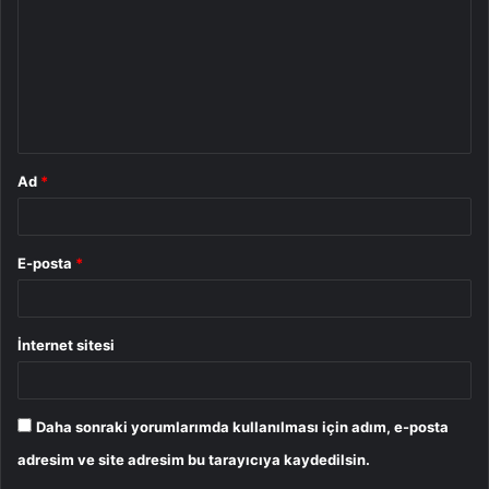
r
u
m
*
Ad
*
E-posta
*
İnternet sitesi
Daha sonraki yorumlarımda kullanılması için adım, e-posta
adresim ve site adresim bu tarayıcıya kaydedilsin.