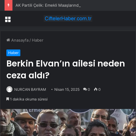
AK Partili Çelik: Emekli Maaşlarında Adaletsizlik Var, İntibak Zorunlu
Menü
Anasayfa
/
Haber
Haber
Berkin Elvan’ın ailesi neden
ceza aldı?
NURCAN BAYRAM
Nisan 15, 2025
0
0
1 dakika okuma süresi