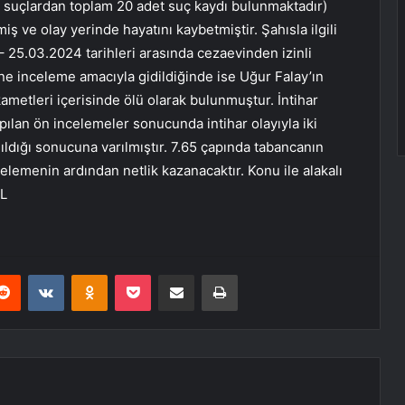
bi suçlardan toplam 20 adet suç kaydı bulunmaktadır)
iş ve olay yerinde hayatını kaybetmiştir. Şahısla ilgili
 25.03.2024 tarihleri arasında cezaevinden izinli
sine inceleme amacıyla gidildiğinde ise Uğur Falay’ın
ametleri içerisinde ölü olarak bulunmuştur. İntihar
lan ön incelemeler sonucunda intihar olayıyla iki
nıldığı sonucuna varılmıştır. 7.65 çapında tabancanın
incelemenin ardından netlik kazanacaktır. Konu ile alakalı
UL
erest
Reddit
VKontakte
Odnoklassniki
Pocket
E-Posta ile paylaş
Yazdır