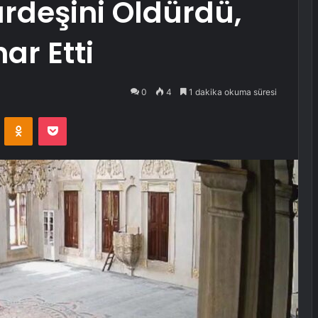
ardeşini Öldürdü,
ar Etti
0
4
1 dakika okuma süresi
VKontakte
Odnoklassniki
Pocket