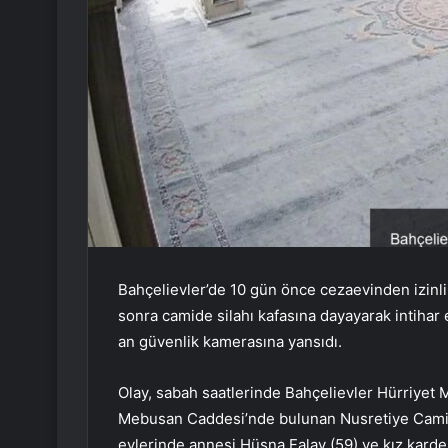
Bahçelievler’de 10 gün önce cezaevinden izinli
sonra camide silahı kafasına dayayarak intihar e
an güvenlik kamerasına yansıdı.
Olay, sabah saatlerinde Bahçelievler Hürriyet 
Mebusan Caddesi’nde bulunan Nusretiye Camii’
evlerinde annesi Hüsna Falay (59) ve kız karde