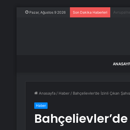
AK Partil
Pazar, Ağustos 9 2026
Son Dakika Haberleri
ANASAY
Anasayfa
/
Haber
/
Bahçelievler’de İzinli Çıkan Şah
Haber
Bahçelievler’de 