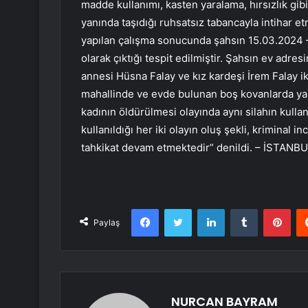
madde kullanımı, kasten yaralama, hırsızlık gi
yanında taşıdığı ruhsatsız tabancayla intihar etm
yapılan çalışma sonucunda şahsın 15.03.2024 –
olarak çıktığı tespit edilmiştir. Şahsın ev adre
annesi Hüsna Falay ve kız kardeşi İrem Falay ik
mahallinde ve evde bulunan boş kovanlarda yapı
kadının öldürülmesi olayında aynı silahın kulla
kullanıldığı her iki olayın oluş şekli, kriminal 
tahkikat devam etmektedir” denildi. – İSTANB
Facebook
Twitter
LinkedIn
Tumblr
Pint
Paylaş
NURCAN BAYRAM