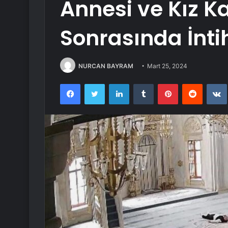
Annesi ve Kız K
Sonrasında İntih
NURCAN BAYRAM
Mart 25, 2024
Facebook
Twitter
LinkedIn
Tumblr
Pinterest
Reddit