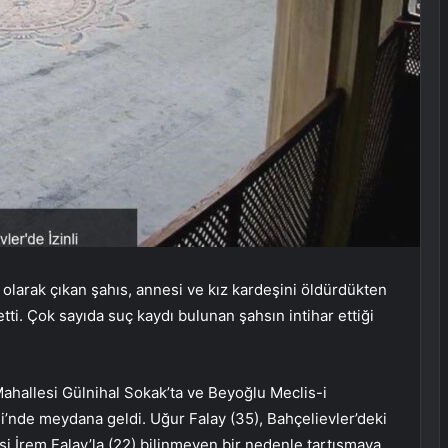
 olarak çıkan şahıs, annesi ve kız kardeşini öldürdükten
tti. Çok sayıda suç kaydı bulunan şahsın intihar ettiği
Mahallesi Gülnihal Sokak’ta ve Beyoğlu Meclis-i
nde meydana geldi. Uğur Falay (35), Bahçelievler’deki
şi İrem Falay’la (22) bilinmeyen bir nedenle tartışmaya