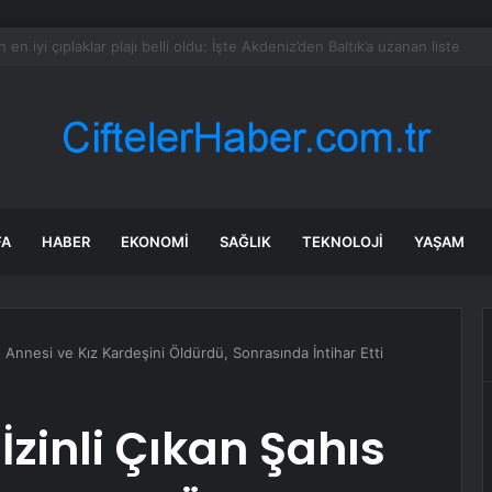
i Çelik: Emekli Maaşlarında Adaletsizlik Var, İntibak Zorunlu
FA
HABER
EKONOMI
SAĞLIK
TEKNOLOJI
YAŞAM
ıs Annesi ve Kız Kardeşini Öldürdü, Sonrasında İntihar Etti
İzinli Çıkan Şahıs