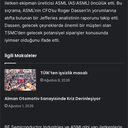
iletken ekipman üreticisi ASML (AS:
ASML
) öncülük etti. Bu
sıçrama, ASML’nin CFO’su Roger Dassen’in yorumlarına
atıfta bulunan bir Jefferies analistinin raporunu takip etti.
Dassen, gelecek çeyreklerde önemli bir müşteri olan
TSMC’den gelecek potansiyel siparişler konusunda
iyimser olduğunu ifade etti.
İlgili Makaleler
TÜİK’ten işsizlik masalı
Ağustos 8, 2026
Alman Otomotiv Sanayisinde Kriz Derinleşiyor
Ağustos 1, 2026
BE Semiconductor Industries ve ASMI gibi yarı iletkenlerle