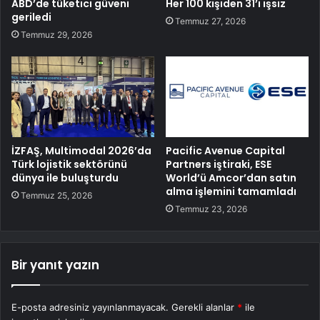
ABD’de tüketici güveni
Her 100 kişiden 31’i işsiz
geriledi
Temmuz 27, 2026
Temmuz 29, 2026
İZFAŞ, Multimodal 2026’da
Pacific Avenue Capital
Türk lojistik sektörünü
Partners iştiraki, ESE
dünya ile buluşturdu
World’ü Amcor’dan satın
alma işlemini tamamladı
Temmuz 25, 2026
Temmuz 23, 2026
Bir yanıt yazın
E-posta adresiniz yayınlanmayacak.
Gerekli alanlar
*
ile