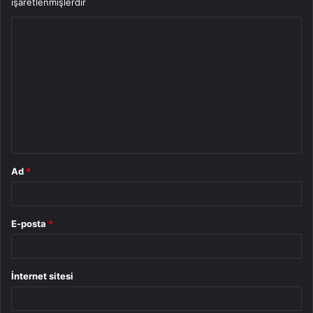
işaretlenmişlerdir
Y
o
r
u
m
*
Ad
*
E-posta
*
İnternet sitesi