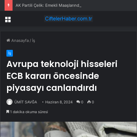
AK Partili Çelik: Emekli Maaşlarında Adaletsizlik Var, İntibak Zorunlu
Menü
Anasayfa
/
İş
İş
Avrupa teknoloji hisseleri
ECB kararı öncesinde
piyasayı canlandırdı
ÜMİT SAVĞA
Haziran 8, 2024
0
0
1 dakika okuma süresi