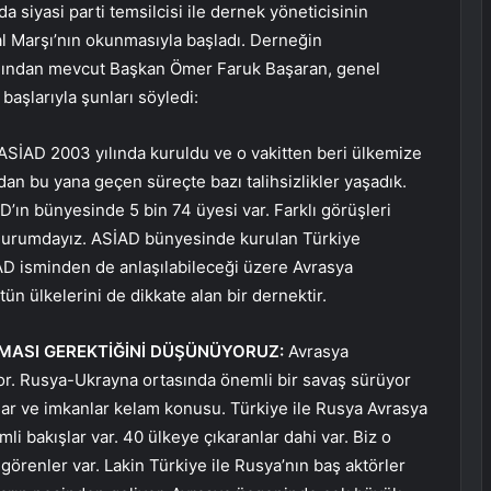
 siyasi parti temsilcisi ile dernek yöneticisinin
al Marşı’nın okunmasıyla başladı. Derneğin
 ardından mevcut Başkan Ömer Faruk Başaran, genel
başlarıyla şunları söyledi:
ASİAD 2003 yılında kuruldu ve o vakitten beri ülkemize
n bu yana geçen süreçte bazı talihsizlikler yaşadık.
’ın bünyesinde 5 bin 74 üyesi var. Farklı görüşleri
ş durumdayız. ASİAD bünyesinde kurulan Türkiye
D isminden de anlaşılabileceği üzere Avrasya
n ülkelerini de dikkate alan bir dernektir.
ULMASI GEREKTİĞİNİ DÜŞÜNÜYORUZ:
Avrasya
r. Rusya-Ukrayna ortasında önemli bir savaş sürüyor
ar ve imkanlar kelam konusu. Türkiye ile Rusya Avrasya
li bakışlar var. 40 ülkeye çıkaranlar dahi var. Biz o
örenler var. Lakin Türkiye ile Rusya’nın baş aktörler