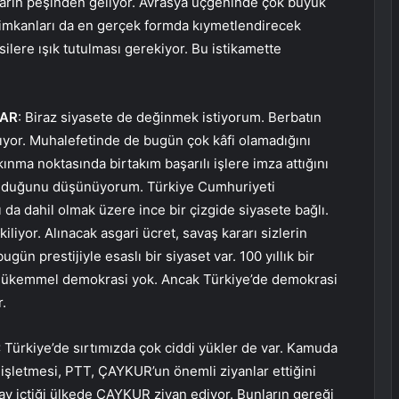
arın peşinden geliyor. Avrasya üçgeninde çok büyük
 imkanları da en gerçek formda kıymetlendirecek
silere ışık tutulması gerekiyor. Bu istikamette
VAR
: Biraz siyasete de değinmek istiyorum. Berbatın
yor. Muhalefetinde de bugün çok kâfi olamadığını
nma noktasında birtakım başarılı işlere imza attığını
olduğunu düşünüyorum. Türkiye Cumhuriyeti
 da dahil olmak üzere ince bir çizgide siyasete bağlı.
kiliyor. Alınacak asgari ücret, savaş kararı sizlerin
ugün prestijiyle esaslı bir siyaset var. 100 yıllık bir
 mükemmel demokrasi yok. Ancak Türkiye’de demokrasi
.
:
Türkiye’de sırtımızda çok ciddi yükler de var. Kamuda
 işletmesi, PTT, ÇAYKUR’un önemli ziyanlar ettiğini
ay içtiği ülkede ÇAYKUR ziyan ediyor. Bunların gereği