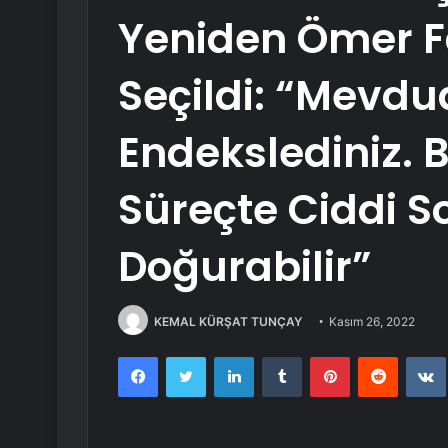
Yeniden Ömer F
Seçildi: “Mevdu
Endekslediniz.
Süreçte Ciddi S
Doğurabilir”
KEMAL KÜRŞAT TUNÇAY
Kasım 26, 2022
Facebook
Twitter
LinkedIn
Tumblr
Pinterest
Reddit