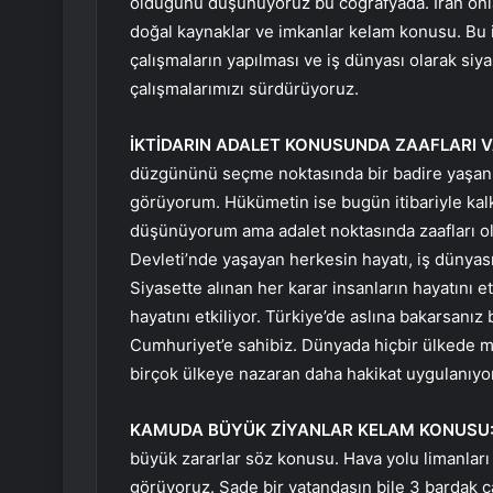
olduğunu düşünüyoruz bu coğrafyada. İran onl
doğal kaynaklar ve imkanlar kelam konusu. Bu
çalışmaların yapılması ve iş dünyası olarak siya
çalışmalarımızı sürdürüyoruz.
İKTİDARIN ADALET KONUSUNDA ZAAFLARI 
düzgününü seçme noktasında bir badire yaşanı
görüyorum. Hükümetin ise bugün itibariyle kalkı
düşünüyorum ama adalet noktasında zaafları 
Devleti’nde yaşayan herkesin hayatı, iş dünyası
Siyasette alınan her karar insanların hayatını et
hayatını etkiliyor. Türkiye’de aslına bakarsanız b
Cumhuriyet’e sahibiz. Dünyada hiçbir ülkede
birçok ülkeye nazaran daha hakikat uygulanıyor
KAMUDA BÜYÜK ZİYANLAR KELAM KONUSU
büyük zararlar söz konusu. Hava yolu limanları
görüyoruz. Sade bir vatandaşın bile 3 bardak ç