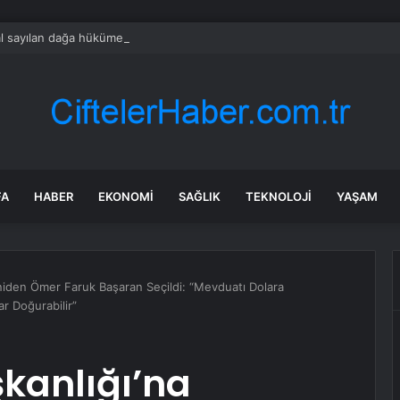
l sayılan dağa hükümet girişleri yasakladı
FA
HABER
EKONOMI
SAĞLIK
TEKNOLOJI
YAŞAM
niden Ömer Faruk Başaran Seçildi: “Mevduatı Dolara
r Doğurabilir”
kanlığı’na