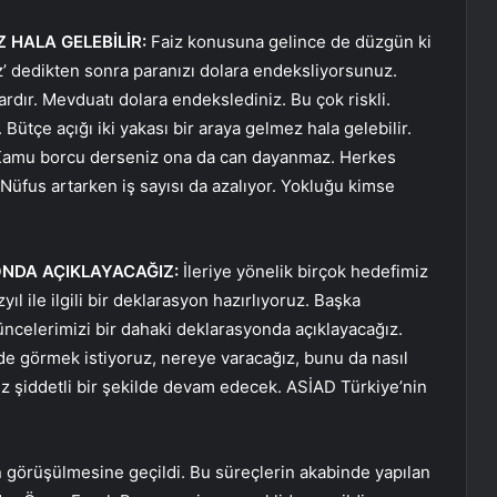
Z HALA GELEBİLİR:
Faiz konusuna gelince de düzgün ki
iz’ dedikten sonra paranızı dolara endeksliyorsunuz.
ardır. Mevduatı dolara endekslediniz. Bu çok riskli.
ütçe açığı iki yakası bir araya gelmez hala gelebilir.
 Kamu borcu derseniz ona da can dayanmaz. Herkes
 Nüfus artarken iş sayısı da azalıyor. Yokluğu kimse
ONDA AÇIKLAYACAĞIZ:
İleriye yönelik birçok hedefimiz
zyıl ile ilgili bir deklarasyon hazırlıyoruz. Başka
ncelerimizi bir dahaki deklarasyonda açıklayacağız.
ede görmek istiyoruz, nereye varacağız, bunu da nasıl
z şiddetli bir şekilde devam edecek. ASİAD Türkiye’nin
görüşülmesine geçildi. Bu süreçlerin akabinde yapılan