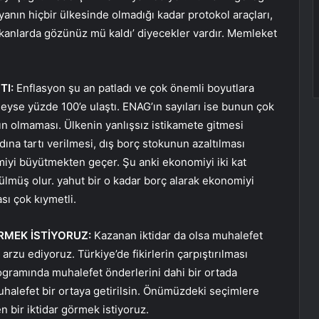
yanın hiçbir ülkesinde olmadığı kadar protokol araçları,
mkanlarda gözünüz mü kaldı’ diyecekler vardır. Memleket
TI:
Enflasyon şu an patladı ve çok önemli boyutlara
eyse yüzde 100’e ulaştı. ENAG’ın sayıları ise bunun çok
ın olmaması. Ülkenin yanlışsız istikamete gitmesi
adına tartı verilmesi, dış borç stokunun azaltılması
miyi büyütmekten geçer. Şu anki ekonomiyi iki kat
ülmüş olur. yahut bir o kadar borç alarak ekonomiyi
sı çok kıymetli.
ÖRMEK İSTİYORUZ:
Kazanan iktidar da olsa muhalefet
rzu ediyoruz. Türkiye’de fikirlerin çarpıştırılması
rogramında muhalefet önderlerini dahi bir ortada
uhalefet bir ortaya getirilsin. Önümüzdeki seçimlere
n bir iktidar görmek istiyoruz.