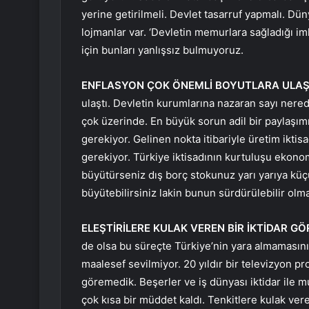
yerine getirilmeli. Devlet tasarruf yapmalı. Dün
lojmanlar var. ‘Devletin memurlara sağladığı i
için bunları yanlışsız bulmuyoruz.
ENFLASYON ÇOK ÖNEMLİ BOYUTLARA ULAŞ
ulaştı. Devletin kurumlarına nazaran sayı nered
çok üzerinde. En büyük sorun adil bir paylaşım
gerekiyor. Gelinen nokta itibariyle üretim iktis
gerekiyor. Türkiye iktisadının kurtuluşu ekono
büyütürseniz dış borç stokunuz yarı yarıya küç
büyütebilirsiniz lakin bunun sürdürülebilir olma
ELEŞTİRİLERE KULAK VEREN BİR İKTİDAR G
de olsa bu süreçte Türkiye’nin yara almamasını a
maalesef sevilmiyor. 20 yıldır bir televizyon p
göremedik. Beşerler ve iş dünyası iktidar ile m
çok kısa bir müddet kaldı. Tenkitlere kulak vere