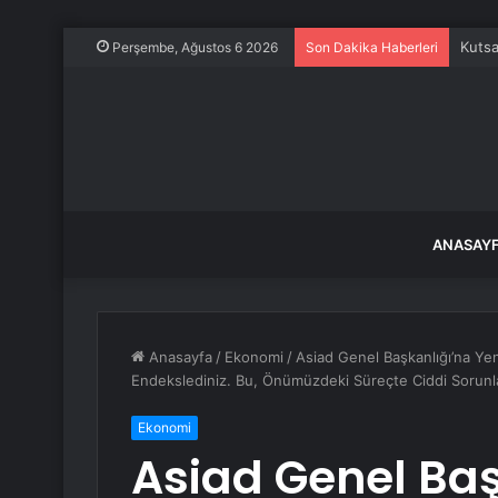
Kutsa
Perşembe, Ağustos 6 2026
Son Dakika Haberleri
ANASAY
Anasayfa
/
Ekonomi
/
Asiad Genel Başkanlığı’na Ye
Endekslediniz. Bu, Önümüzdeki Süreçte Ciddi Sorunla
Ekonomi
Asiad Genel Baş