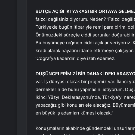
BÜTÇE AÇIĞI İKİ YAKASI BİR ORTAYA GELME
faizci değilsiniz diyorum. Neden? ‘Faizci değil
Türkiye’de bugün itibariyle remi para birimi dol
Önümüzdeki süreçte ciddi sorunlar doğurabilir. B
Bu büyümeye rağmen ciddi açıklar veriyoruz.
kredi alarak hayatını idame ettirmeye çalışıyor.
‘Coğrafya kaderdir’ diye izah edemez.
DÜŞÜNCELERİMİZİ BİR DAHAKİ DEKLARASY
var. İş dünyası olarak bir projemiz var. İkinci yü
derneklerin de bunu yapmasını istiyorum. Düşü
İkinci Yüzyıl Deklarasyonu’nda, Türkiye’yi ner
yapacağız gibi konuları ele alacağız. Büyümemi
en büyük iş adamları kümesi olacak.”
Konuşmaların akabinde gündemdeki unsurların 