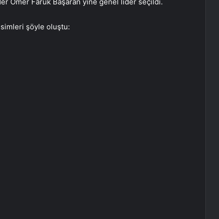
der Ömer Faruk Başaran yine genel lider seçildi.
isimleri şöyle oluştu: