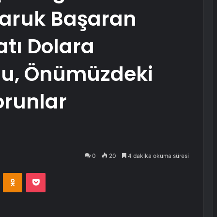
aruk Başaran
atı Dolara
 Bu, Önümüzdeki
orunlar
0
20
4 dakika okuma süresi
VKontakte
Odnoklassniki
Pocket