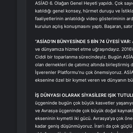
ASİAD 6. Olağan Genel Heyeti yapıldı. Çok sayıda
katıldığı genel konsey, hürmet duruşu ve İstikl
faaliyetlerinin anlatıldığı video gösteriminin
kurulun açılış konuşmasını yaptı. Başaran, satır 
“ASİAD’IN BÜNYESİNDE 5 BİN 74 ÜYESİ VAR:
ve dünyamıza hizmet etme uğraşındayız. 2016’da
Ciddi bir toparlanma sürecindeyiz. Bugün ASİAD
olan dernekleri de çatımız altında birleştirmi
İşverenler Platformu’nu çok önemsiyoruz. ASİA
eksenine özel bir kıymet veren ve dünyanın bütü
İŞ DÜNYASI OLARAK SİYASİLERE IŞIK TUT
üçgeninde bugün çok büyük kasvetler yaşanıyo
ve Avrasya üçgeninde çok büyük doğal kaynakl
ekseninin kıymetli iki gücü. Avrasya’ya çok önem
kadar geniş düşünmüyoruz. İran’ı da çok güçlü g