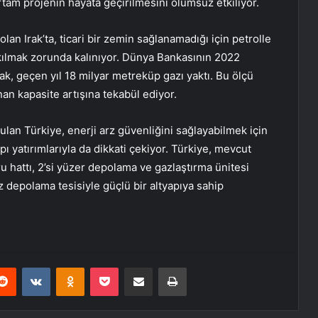
rtam projenin hayata geçirilmesini olumsuz etkiliyor.
lan Irak’ta, ticari bir zemin sağlanamadığı için petrolle
akılmak zorunda kalınıyor. Dünya Bankasının 2022
k, geçen yıl 18 milyar metreküp gazı yaktı. Bu ölçü
an kapasite artışına tekabül ediyor.
ulan Türkiye, enerji arz güvenliğini sağlayabilmek için
pı yatırımlarıyla da dikkati çekiyor. Türkiye, mevcut
 hattı, 2’si yüzer depolama ve gazlaştırma ünitesi
z depolama tesisiyle güçlü bir altyapıya sahip
erest
Reddit
VKontakte
Odnoklassniki
Pocket
E-Posta ile paylaş
Yazdır