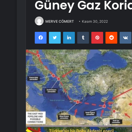
Güney Gaz Korid
MERVE CÖMERT
Kasım 30, 2022
Facebook
Twitter
LinkedIn
Tumblr
Pinterest
Reddit