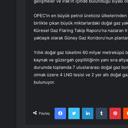
gelişmeler ve Irak’ın içinde bulunduğu siyasi o
OPEC’in en büyük petrol üreticisi ülkelerinden o
birlikte çıkan büyük miktarlardaki doğal gaz y
Küresel Gaz Flaring Takip Raporu’na nazaran Ira
yaklaşık olarak Güney Gaz Koridoru’nun planlan
Yıllık doğal gaz tüketimi 60 milyar metreküpü b
kaynak ve güzergah çeşitliliğinin yanı sıra altya
durumda toplamda 7 uluslararası doğal gaz boru
olmak üzere 4 LNG tesisi ve 2 yer altı doğal ga
bulunuyor.
Facebook
Twitter
LinkedIn
Tumblr
Pint
Paylaş