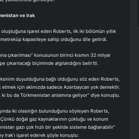
menistan ve Irak
uştuğuna işaret eden Roberts, ilk iki bölümün yıllık
 metreküp kapasiteye sahip olduğunu dile getirdi.
atına çıkarılması” konusunun birinci kısmın 32 milyar
 çıkarılacağı biçiminde algılandığını belirtti.
eksinim duyulduğuna bağlı olduğunu söz eden Roberts,
arik etmek için aklınızda sadece Azerbaycan yok demektir.
ki bu da Türkmenistan anlamına geliyor” diye konuştu.
ında iki olasılığın bulunduğunu söyleyen Roberts,
n. Çünkü doğal gaz kaynaklarının çokluğu ve konum
istan gazı çok hızlı bir şekilde sisteme bağlanabilir”
y Irak’ı işaret ederek şöyle konuştu: