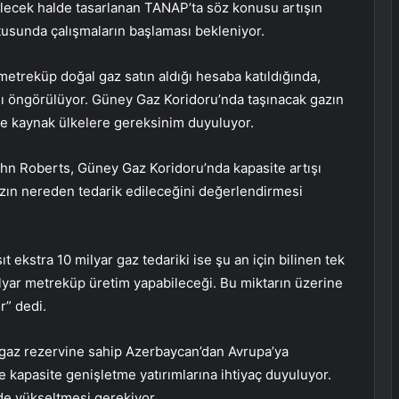
ilecek halde tasarlanan TANAP’ta söz konusu artışın
ltusunda çalışmaların başlaması bekleniyor.
metreküp doğal gaz satın aldığı hesaba katıldığında,
ğı öngörülüyor. Güney Gaz Koridoru’nda taşınacak gazın
 ve kaynak ülkelere gereksinim duyuluyor.
ohn Roberts, Güney Gaz Koridoru’nda kapasite artışı
ın nereden tedarik edileceğini değerlendirmesi
 ekstra 10 milyar gaz tedariki ise şu an için bilinen tek
lyar metreküp üretim yapabileceği. Bu miktarın üzerine
r” dedi.
 gaz rezervine sahip Azerbaycan’dan Avrupa’ya
ve kapasite genişletme yatırımlarına ihtiyaç duyuluyor.
de yükseltmesi gerekiyor.