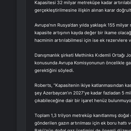
Kapasitesi 32 milyar metreküpe kadar artırılab
gerçekleştirilmesine ilişkin alınan karar doğru
Avrupa’nın Rusya’dan yılda yaklaşık 155 milyar 
kapasite artışının kayda değer bir ikame olaca
hacminin artırılabilmesi için ise ek rezervlere
Danışmanlık şirketi Methinks Kıdemli Ortağı J
konusunda Avrupa Komisyonunun öncelikle gaz
gerektiğini söyledi.
Roberts, “Kapasitenin ikiye katlanmasından kasıt
şey Azerbaycan’ın 2027’ye kadar fazladan 5 mi
çıkabileceğine dair bir işaret henüz bulunmuyo
Toplam 1,3 trilyon metreküp kanıtlanmış doğal
gönderilen gazın artırılması için ek boru hattı 
Bakü’nün doğal gaz üretimini de önemli düzey