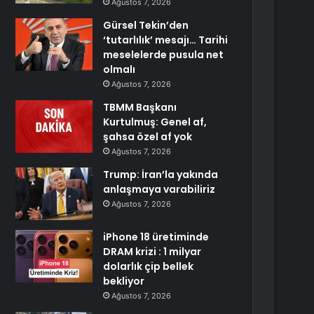
Ağustos 7, 2026
Gürsel Tekin’den
‘tutarlılık’ mesajı… Tarihi
meselelerde pusula net
olmalı
Ağustos 7, 2026
TBMM Başkanı
Kurtulmuş: Genel af,
şahsa özel af yok
Ağustos 7, 2026
Trump: İran’la yakında
anlaşmaya varabiliriz
Ağustos 7, 2026
iPhone 18 üretiminde
DRAM krizi : 1 milyar
dolarlık çip bellek
bekliyor
Ağustos 7, 2026