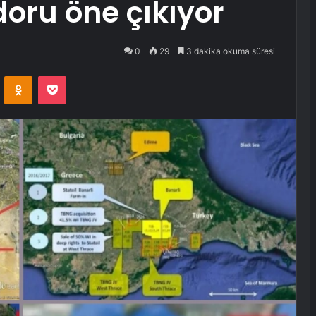
oru öne çıkıyor
0
29
3 dakika okuma süresi
VKontakte
Odnoklassniki
Pocket