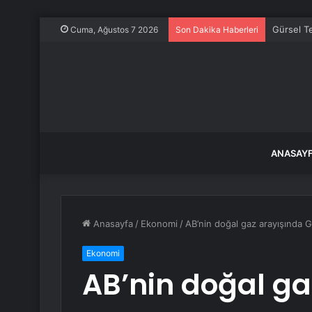
Gürsel Te
Cuma, Ağustos 7 2026
Son Dakika Haberleri
ANASAY
Anasayfa
/
Ekonomi
/
AB’nin doğal gaz arayışında 
Ekonomi
AB’nin doğal ga