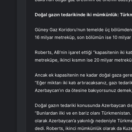
Doğal gazın tedarikinde iki mümkünlük: Türk
Güney Gaz Koridoru’nun temelde üç bölümden ol
16 milyar metreküp, son bölümün ise 10 milyar
Roberts, AB’nin işaret ettiği “kapasitenin iki k
metreküpe, ikinci kısmın ise 20 milyar metreküpe
Ancak ek kapasitenin ne kadar doğal gaza ger
“Eğer miktarı iki katı artıracaksanız, gazı ted
Azerbaycan’ın da ötesine bakıyorsunuz demek, 
Doğal gazın tedariki konusunda Azerbaycan dış
“Bunlardan ilki ve en bariz olanı Türkmenista
olarak Azerbaycan’a yakınlığı nedeniyle Türkmen
dedi. Roberts, ikinci mümkünlük olarak da Kuze