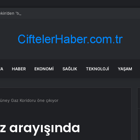
kin’den ‘tutarlılık’ mesajı… Tarihi meselelerde pusula net olmalı
FA
HABER
EKONOMI
SAĞLIK
TEKNOLOJI
YAŞAM
Güney Gaz Koridoru öne çıkıyor
z arayışında