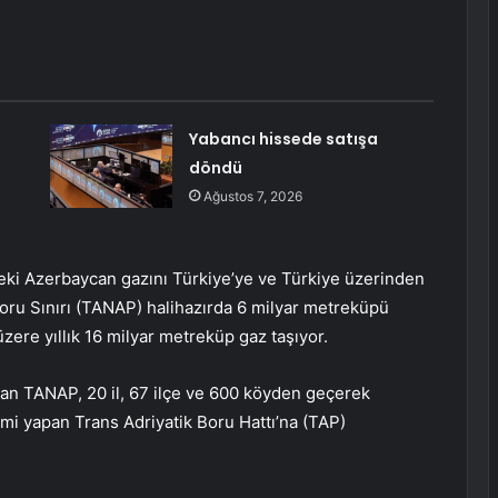
Yabancı hissede satışa
döndü
Ağustos 7, 2026
eki Azerbaycan gazını Türkiye’ye ve Türkiye üzerinden
oru Sınırı (TANAP) halihazırda 6 milyar metreküpü
ere yıllık 16 milyar metreküp gaz taşıyor.
an TANAP, 20 il, 67 ilçe ve 600 köyden geçerek
imi yapan Trans Adriyatik Boru Hattı’na (TAP)