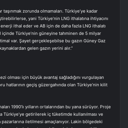
ar taşınmak zorunda olmamaları. Türkiye’ye kadar
ştirebilirlerse, yani Türkiye’nin LNG ithalatına ihtiyacını
enerji ithal eder ve AB için de daha fazla LNG ithalatı
ıl içinde Türkiye’nin güneyine tahminen de 5 milyar
htimal var. Şayet gerçekleşebilse bu gazın Güney Gaz
aynaklardan gelen gazın yerini alır.”
zi olması için büyük avantaj sağladığını vurgulayan
u hatlarının geçiş güzergahında olan Türkiye’nin kilit
ları 1990’lı yılların ortalarından bu yana sürüyor. Proje
yla Türkiye’ye getirilerek iç tüketimde kullanılması ve
pa pazarlarına iletilmesi amaçlanıyor. Lakin bölgedeki