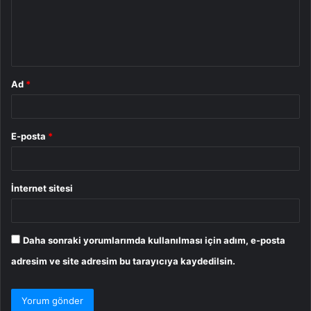
u
m
*
Ad
*
E-posta
*
İnternet sitesi
Daha sonraki yorumlarımda kullanılması için adım, e-posta
adresim ve site adresim bu tarayıcıya kaydedilsin.