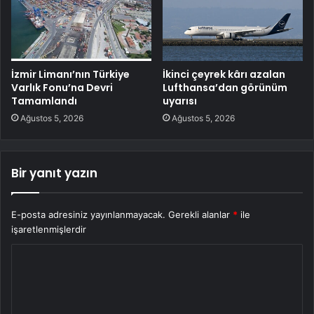
İzmir Limanı’nın Türkiye
İkinci çeyrek kârı azalan
Varlık Fonu’na Devri
Lufthansa’dan görünüm
Tamamlandı
uyarısı
Ağustos 5, 2026
Ağustos 5, 2026
Bir yanıt yazın
E-posta adresiniz yayınlanmayacak.
Gerekli alanlar
*
ile
işaretlenmişlerdir
Y
o
r