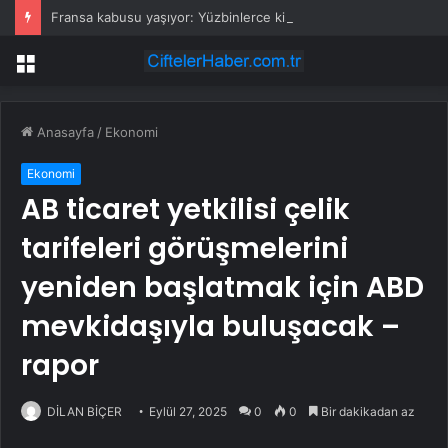
Fransa kabusu yaşıyor: Yüzbinlerce kişi kaçıyor alevler kovalıyor
Menü
Anasayfa
/
Ekonomi
Ekonomi
AB ticaret yetkilisi çelik
tarifeleri görüşmelerini
yeniden başlatmak için ABD
mevkidaşıyla buluşacak –
rapor
DİLAN BİÇER
Eylül 27, 2025
0
0
Bir dakikadan az