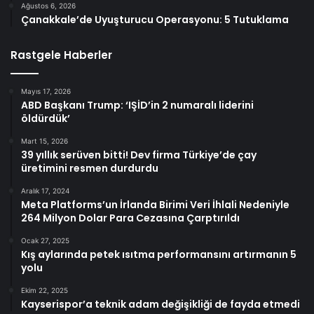
Ağustos 6, 2026
Çanakkale’de Uyuşturucu Operasyonu: 5 Tutuklama
Rastgele Haberler
Mayıs 17, 2026
ABD Başkanı Trump: ‘IŞİD’in 2 numaralı liderini
öldürdük’
Mart 15, 2026
39 yıllık serüven bitti! Dev firma Türkiye’de çay
üretimini resmen durdurdu
Aralık 17, 2024
Meta Platforms’un İrlanda Birimi Veri İhlali Nedeniyle
264 Milyon Dolar Para Cezasına Çarptırıldı
Ocak 27, 2025
Kış aylarında petek ısıtma performansını artırmanın 5
yolu
Ekim 22, 2025
Kayserispor’a teknik adam değişikliği de fayda etmedi