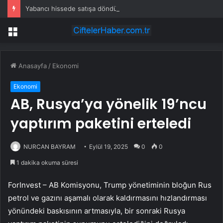
Yabancı hissede satışa döndü
Menü
Anasayfa
/
Ekonomi
Ekonomi
AB, Rusya’ya yönelik 19’ncu
yaptırım paketini erteledi
NURCAN BAYRAM
Eylül 19, 2025
0
0
1 dakika okuma süresi
ForInvest – AB Komisyonu, Trump yönetiminin bloğun Rus
petrol ve gazını aşamalı olarak kaldırmasını hızlandırması
yönündeki baskısının artmasıyla, bir sonraki Rusya