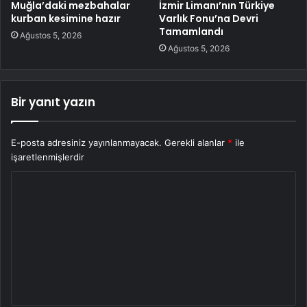
Muğla’daki mezbahalar
İzmir Limanı’nın Türkiye
kurban kesimine hazır
Varlık Fonu’na Devri
Tamamlandı
Ağustos 5, 2026
Ağustos 5, 2026
Bir yanıt yazın
E-posta adresiniz yayınlanmayacak.
Gerekli alanlar
*
ile
işaretlenmişlerdir
Y
o
r
u
m
*