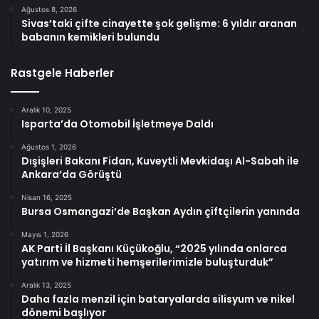
Ağustos 8, 2026
Sivas’taki çifte cinayette şok gelişme: 6 yıldır aranan
babanın kemikleri bulundu
Rastgele Haberler
Aralık 10, 2025
Isparta’da Otomobil İşletmeye Daldı
Ağustos 1, 2026
Dışişleri Bakanı Fidan, Kuveytli Mevkidaşı Al-Sabah ile
Ankara’da Görüştü
Nisan 16, 2025
Bursa Osmangazi’de Başkan Aydın çiftçilerin yanında
Mayıs 1, 2026
AK Parti İl Başkanı Küçükoğlu, “2025 yılında onlarca
yatırım ve hizmeti hemşerilerimizle buluşturduk”
Aralık 13, 2025
Daha fazla menzil için bataryalarda silisyum ve nikel
dönemi başlıyor