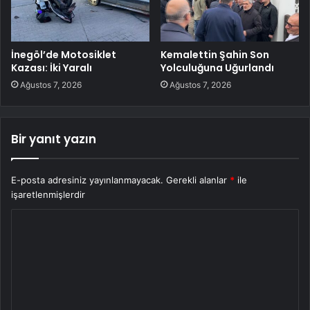
İnegöl’de Motosiklet
Kemalettin Şahin Son
Kazası: İki Yaralı
Yolculuğuna Uğurlandı
Ağustos 7, 2026
Ağustos 7, 2026
Bir yanıt yazın
E-posta adresiniz yayınlanmayacak.
Gerekli alanlar
*
ile
işaretlenmişlerdir
Y
o
r
u
m