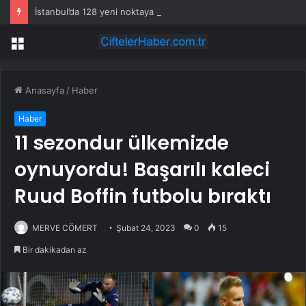
İstanbul’da 128 yeni noktaya daha EDS geliyor
Menü
Anasayfa
/
Haber
Haber
11 sezondur ülkemizde
oynuyordu! Başarılı kaleci
Ruud Boffin futbolu bıraktı
MERVE CÖMERT
Şubat 24, 2023
0
15
Bir dakikadan az